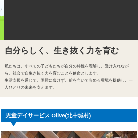
（
合
同
会
社
m
o
自分らしく、生き抜く力を育む
m
o
私たちは、すべての子どもたちが自分の特性を理解し、受け入れなが
）
ら、社会で自生き抜く力を育むことを使命とします。
生活支援を通じて、困難に負けず、前を向いて歩める環境を提供し、一
人ひとりの未来を支えます。
児童デイサービス Olive(北中城村)