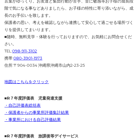
言葉がゆっくり。お友達と集団行動が苦手、音に敏感等お子様の成長段
階で気になる事などありましたら、お子様の特性に寄り添いながら、成
長のお手伝いを致します。
保護者の思い、考えを確認しながら連携して安心して過ごせる場所づく
りを提供してまいります。
■随時、無料見学・体験を行っておりますので、お気軽にお問合せくだ
さい。
TEL:
098-911-3102
携帯:
080-3901-1973
住所:〒904-0034 沖縄県沖縄市山内2-23-25
地図はこちらをクリック
■R７年度評価表 児童発達支援
・自己評価表総括表
・保護者からの事業所評価集計結果
・事業所における自己評価結果
■R７年度評価表 放課後等デイサービス