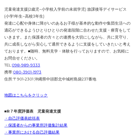
児童発達支援(2歳児~小学校入学前の未就学児) 放課後等デイサービス
(小学1年生~高校3年生)
発達に心配や身体に障がいのあるお子様が基本的な動作や集団生活への
適応ができるようひとりひとりの発達段階に合わせた支援・療育をして
いきます。また保護者の方々との連携を大切にしながら、共に見守り、
共に成長しながら安心して通所できるように支援をしていきたいと考え
ております。■随時、無料見学・体験を行っておりますので、お気軽に
お問合せください。
TEL:
098-989-9333
携帯:
080-3901-1973
住所:〒901-2301 沖縄県中頭郡北中城村島袋237番地
地図はこちらをクリック
■R７年度評価表 児童発達支援
・自己評価表総括表
・保護者からの事業所評価集計結果
・事業所における自己評価結果