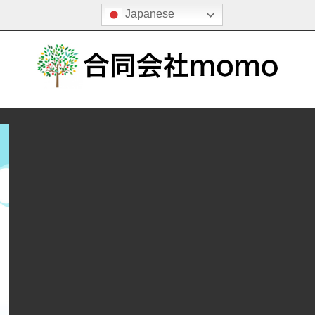
S
Japanese
k
i
p
t
o
児
c
童
o
デ
n
イ
t
サ
e
n
ー
t
ビ
ス
O
l
i
v
e